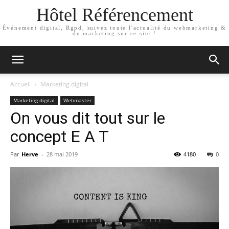
Hôtel Référencement
Événement digital, Rgpd, suivez toute l'actualité du webmarketing &
du marketing sur ce site !
Accueil
Marketing digital
Marketing digital
Webmaster
On vous dit tout sur le
concept E A T
Par
Herve
-
28 mai 2019
4180
0